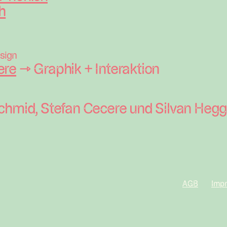
h
sign
ere
→ Graphik + Interaktion
chmid, Stefan Cecere und Silvan Heggl
AGB
Imp