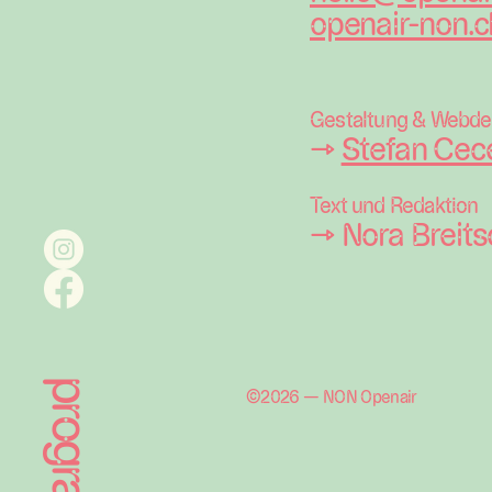
openair-non.c
Gestaltung & Webde
→
Stefan Cec
Text und Redaktion
→ Nora Breits
programm
©2026 — NON Openair