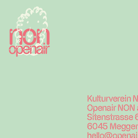
Kulturverein
Openair NON a
Sitenstrasse 
6045 Megge
hello@openai