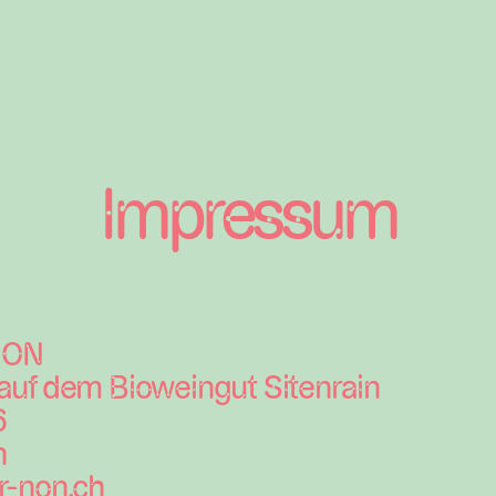
Impressum
 NON
uf dem Bioweingut Sitenrain
6
n
r-non.ch