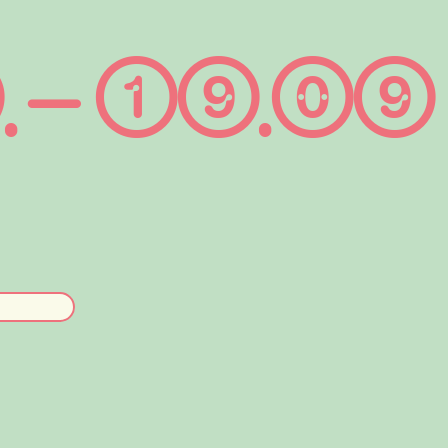
 – ①⑨.⓪⑨