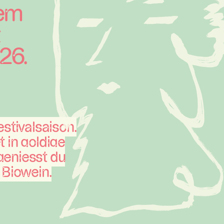
dem
26.
stivalsaison.
t in goldige
geniesst du
 Biowein.