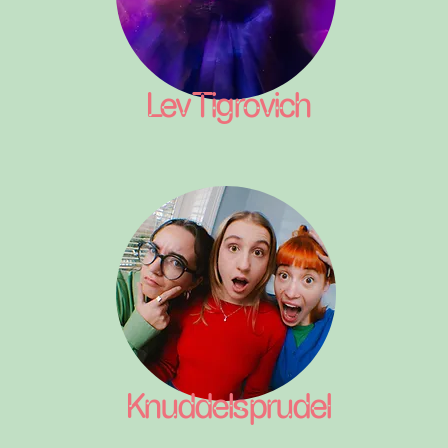
Lev Tigrovich
Knuddelsprudel