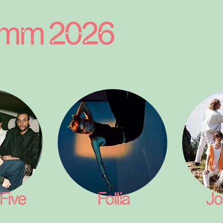
amm 2026
 Five
Follia
Jo