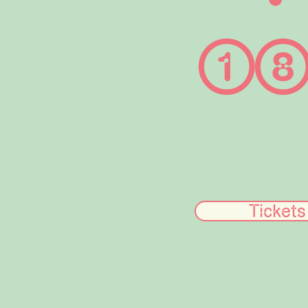
①⑧.
Tickets