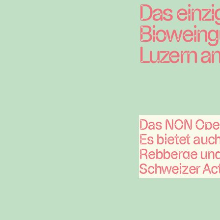
Das einzi
Bioweingu
Luzern am
Das NON Opena
Es bietet auch
Rebberge und
Schweizer Act