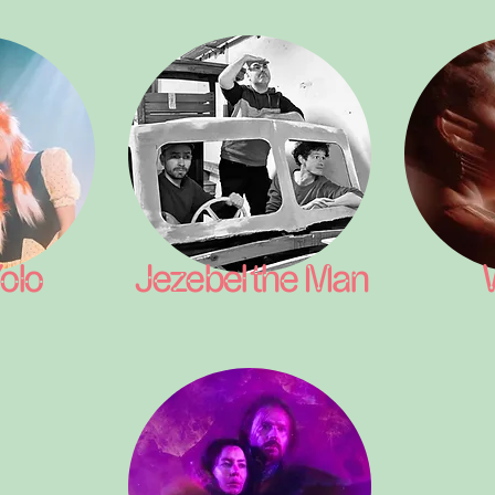
olo
Jezebel the Man