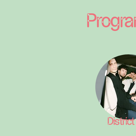
Progr
District