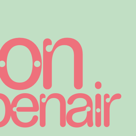
on
enair